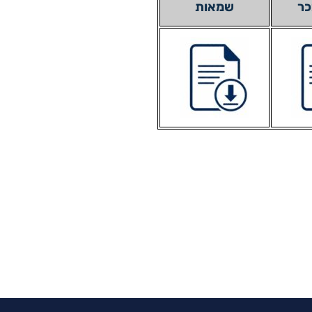
כר
שמאות