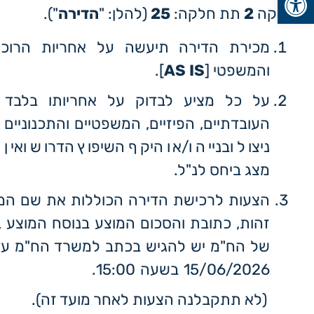
חלקה
2
תת חלקה:
25
(להלן: "
הדירה
").
מכירת הדירה תיעשה על אחריות הרוכש
והמשפטי [
AS IS
].
על כל מציע לבדוק על אחריותו בלבד 
העובדתיים, הפיזיים, המשפטיים והתכנוניים
ניצול ובנייה ו/או היקף השיפוץ הדרוש ואי
מצג ביחס לנ"ל.
הצעות לרכישת הדירה הכוללות את שם המצ
זהות, כתובת והסכום המוצע בנוסח המוצע 
של הח"מ יש להגיש בכתב למשרד הח"מ עד 
15/06/2026 בשעה 15:00.
(לא תתקבלנה הצעות לאחר מועד זה).